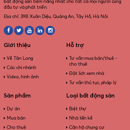
bất động sản tiềm năng nhất cho tất cả mọi người cùng
đầu tư và phát triển.
Địa chỉ: 39B Xuân Diệu, Quảng An, Tây Hồ, Hà Nội
Giới thiệu
Hỗ trợ
Về Tân Long
Tư vấn mua bán/thuê -
cho thuê
Các chi nhánh
Đặt lịch xem nhà
Video, hình ảnh
Tư vấn thủ tục, pháp lý
Sản phẩm
Loại bất động sản
Dự án
Biệt thự
Mua bán
Nhà liền kề
Cho thuê
Căn hộ chung cư