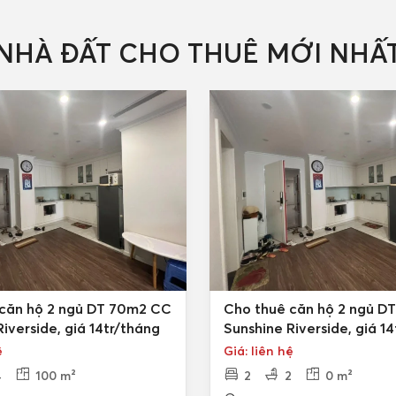
NHÀ ĐẤT CHO THUÊ MỚI NHẤ
căn hộ 2 ngủ DT 70m2 CC
Cho thuê căn hộ 2 ngủ D
iverside, giá 14tr/tháng
Sunshine Riverside, giá 1
ệ
Giá: liên hệ
4
100 m²
2
2
0 m²