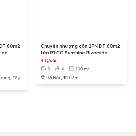
Bán gấp
 DT 60m2
Chuyển nhượng căn 2PN DT 60m2
side
tòa R1 CC Sunshine Riverside
4 tỷ/căn
3
4
100 m²
hượng, Tây
Hà Nội , Từ Liêm