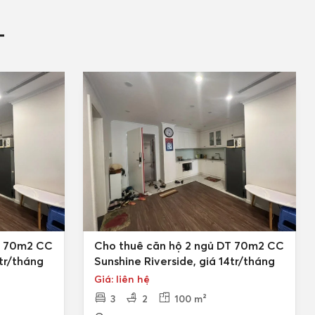
T
T 70m2 CC
Cho thuê căn hộ 2 ngủ DT 70m2 CC
4tr/tháng
Sunshine Riverside, giá 14tr/tháng
Giá: liên hệ
3
2
100 m²