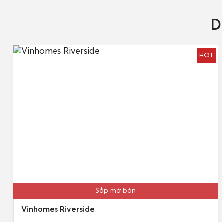
D
HOT
Sắp mở bán
Vinhomes Riverside