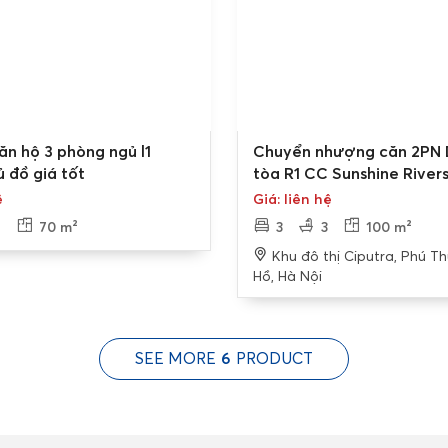
Bán gấp
ăn hộ 3 phòng ngủ l1
Chuyển nhượng căn 2PN
ủ đồ giá tốt
tòa R1 CC Sunshine River
ệ
Giá: liên hệ
2
70 m²
3
3
100 m²
Khu đô thị Ciputra, Phú T
Hồ, Hà Nội
SEE MORE
6
PRODUCT