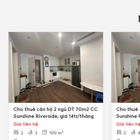
Cho thuê căn hộ 2 ngủ DT 70m2 CC
Cho thuê 
Sunshine Riverside, giá 14tr/tháng
Sunshine R
Giá: liên hệ
Giá: liên h
2
3
100 m²
2