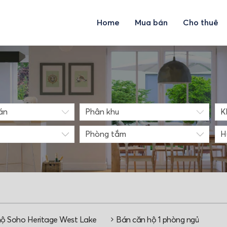
Home
Mua bán
Cho thuê
K
Phòng tắm
H
hộ Soho Heritage West Lake
Bán căn hộ 1 phòng ngủ