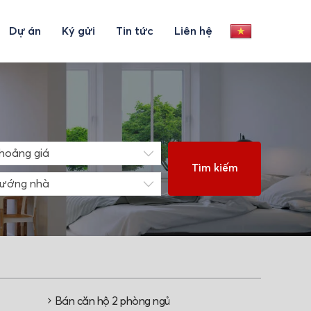
Dự án
Ký gửi
Tin tức
Liên hệ
hoảng giá
Tìm kiếm
ướng nhà
Bán căn hộ 2 phòng ngủ