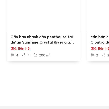
Bán gấp
Bán gấp
Cần bán nhanh căn penthouse tại
cần bán c
dự án Sunshine Crystal River giá
Ciputra đ
vip
Giá: liên hệ
Giá: liên h
4
4
200 m²
2